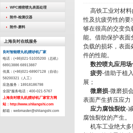
WPC精密喷丸表面处理
高铁工业对材料
附件-检测仪器
性及抗疲劳性的要
附件-磨料
够在很高的交变负
能。借助保护表面
上海良时在线服务
负载的损坏，表面
良时智能喷丸机|喷砂机厂家
件的性能。
电话：(+86)021-51035200（总机）
数控喷丸应用场
68913886 68913887
传真：(+86)021-68907128（自动）
疲劳
-借助于植
58200321（人工）
展；
应急服务：18918186798
微磨损
-微磨损
全国*服务电话：400-021-5767
上海良时喷丸机|喷砂机厂家官方网
表面产生挤压应力
站：
http://www.shliangshi.com
应力腐蚀裂纹
-
邮箱：
webmaster@shliangshi.com
腐蚀裂纹的产生。
机车工业绝大多