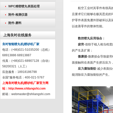
WPC精密喷丸表面处理
航空工业对其零件有很高
且要求它们能够在极其恶劣的
附件-检测仪器
护零件表面免遭外部破坏以及
附件-磨料
以改善零件的整体性能。
上海良时在线服务
数控喷丸应用场合：
良时智能喷丸机|喷砂机厂家
疲劳
-借助于植入相当程
电话：(+86)021-51035200（总机）
的产生及扩展；
68913886 68913887
微磨损
-微磨损会导致疲
传真：(+86)021-68907128（自动）
面接触和在表面产生挤压应力
58200321（人工）
应力腐蚀裂纹
-减少表面
应急服务：18918186798
能消除应力腐蚀裂纹的产生。
全国*服务电话：400-021-5767
上海良时喷丸机|喷砂机厂家官方网
站：
http://www.shliangshi.com
邮箱：
webmaster@shliangshi.com