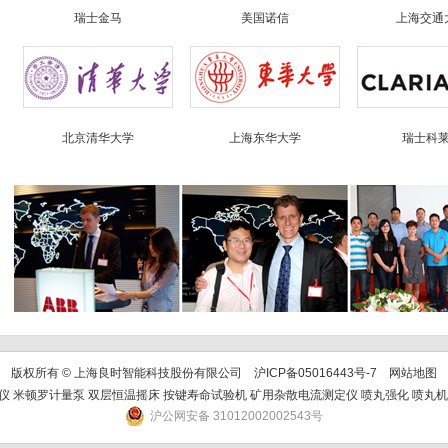
瑞士金马
美国诺信
上海交通
北京清华大学
上海东华大学
瑞士科
版权所有 © 上海良时智能科技股份有限公司
沪ICP备05016443号-7
网站地图
仪
米顿罗计量泵
双层恒温摇床
按键寿命试验机
矿用杂散电流测定仪
喷丸强化
喷丸机
沪公网安备 31012002002543号