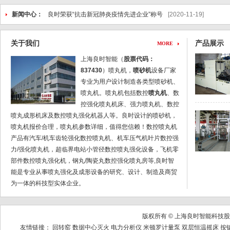
新闻中心：
良时荣获“抗击新冠肺炎疫情先进企业”称号
[2020-11-19]
上海良时智能受邀出席“2021国际商用车智能制造暨车架技术峰会”
关于我们
产品展示
MORE
为某重工公司设计制造完成一套自行葫芦喷抛丸喷漆烘干涂装线
[
上海良时智能（
股票代码：
837430
）喷丸机，
喷砂机
设备厂家
喷丸设备的机械维护该如何去维护？
[2020-12-14]
专业为用户设计制造各类型喷砂机、
航空制造喷丸强化处理中的喷丸成形技术
[2020-12-14]
喷丸机。喷丸机包括数控
喷丸机
、数
控强化喷丸机床、强力喷丸机、数控
喷丸成形机床及数控喷丸强化机器人等。良时设计的喷砂机，
喷丸机报价合理，喷丸机参数详细，值得您信赖！数控喷丸机
产品有汽车/机车齿轮强化数控喷丸机、机车压气机叶片数控强
力/强化喷丸机，超临界电站小管径数控喷丸强化设备，飞机零
部件数控喷丸强化机，钢丸/陶瓷丸数控强化喷丸房等,良时智
能是专业从事喷丸强化及成形设备的研究、设计、制造及商贸
为一体的科技型实体企业。
版权所有 © 上海良时智能科
友情链接：
回转窑
数据中心灭火
电力分析仪
米顿罗计量泵
双层恒温摇床
按