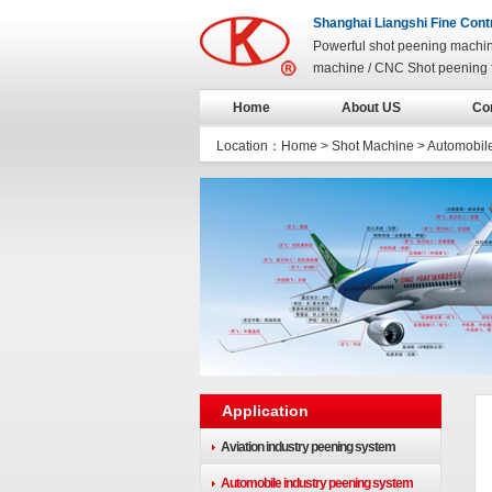
Shanghai Liangshi Fine Cont
Powerful shot peening machi
machine / CNC Shot peening 
Home
About US
Co
Location：
Home
>
Shot Machine
>
Automobile
Application
Aviation industry peening system
Automobile industry peening system