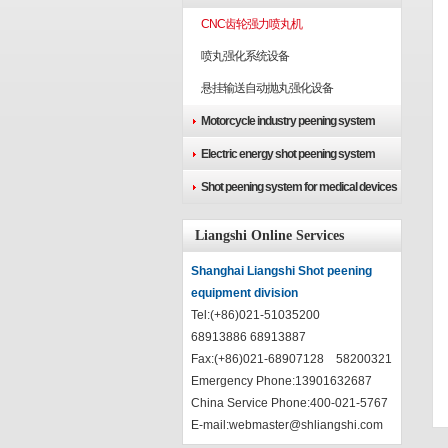
CNC齿轮强力喷丸机
喷丸强化系统设备
悬挂输送自动抛丸强化设备
Motorcycle industry peening system
Electric energy shot peening system
Shot peening system for medical devices
Liangshi Online Services
Shanghai Liangshi Shot peening
equipment division
Tel:(+86)021-51035200
68913886 68913887
Fax:(+86)021-68907128 58200321
Emergency Phone:13901632687
China Service Phone:400-021-5767
E-mail:
webmaster@shliangshi.com