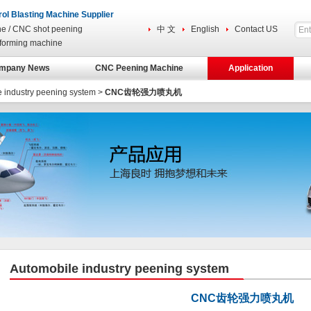
rol Blasting Machine Supplier
ne / CNC shot peening
中 文
English
Contact US
forming machine
mpany News
CNC Peening Machine
Application
 industry peening system
>
CNC齿轮强力喷丸机
Automobile industry peening system
CNC齿轮强力喷丸机